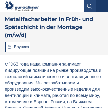
Metallfacharbeiter in Früh- und
Spätschicht in der Montage
(m/w/d)
Брунико
С 1963 года наша компания занимает
лидирующие позиции на рынке производства и
технологий климатического и вентиляционного
оборудования. Мы разрабатываем и
производим высококачественные изделия для
вентиляции и климата, работая по всему миру,
в том числе в Европе, России, на Ближнем
Востоке, Северной Африке, Индии и Австралии.